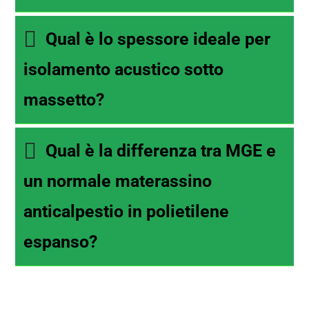
Qual è lo spessore ideale per
isolamento acustico sotto
massetto?
Qual è la differenza tra MGE e
un normale materassino
anticalpestio in polietilene
espanso?