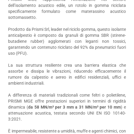
dell’isolamento acustico edile, un rotolo in gomma riciclata
specificamente formulato come materassino acustico
sottomassetto.
Prodotto da Prismi Srl, leader nel riciclo gomma, questo isolante
anticalpestio è composto da granuli di gomma SBR (stirene-
butadiene rubber) agglomerati con leganti non tossici,
garantendo un contenuto riciclato del 92% da pneumatici fuori
uso (PFU).
La sua struttura resiliente crea una barriera elastica che
assorbe e dissipa le vibrazioni, riducendo efficacemente il
rumore da calpestio e aereo in edifici residenziali, uffici e
ambienti industriali.
A differenza di materiali tradizionali come feltri o polietilene,
PRISMI MGE offre prestazioni superiori in termini di rigidità
dinamica (
da 58 MN/m³ per 3 mm a 31 MN/m³ per 10 mm
) e
attenuazione acustica, testata secondo UNI EN ISO 10140-
3:2021.
È impermeabile, resistente a umidità, muffe e agenti chimici, con