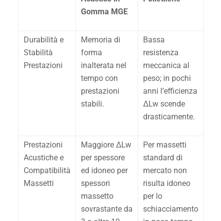
Gomma MGE
Durabilità e
Memoria di
Bassa
Stabilità
forma
resistenza
Prestazioni
inalterata nel
meccanica al
tempo con
peso; in pochi
prestazioni
anni l’efficienza
stabili.
ΔLw scende
drasticamente.
Prestazioni
Maggiore ΔLw
Per massetti
Acustiche e
per spessore
standard di
Compatibilità
ed idoneo per
mercato non
Massetti
spessori
risulta idoneo
massetto
per lo
sovrastante da
schiacciamento