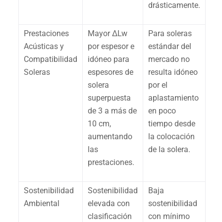
drásticamente.
Prestaciones
Mayor ΔLw
Para soleras
Acústicas y
por espesor e
estándar del
Compatibilidad
idóneo para
mercado no
Soleras
espesores de
resulta idóneo
solera
por el
superpuesta
aplastamiento
de 3 a más de
en poco
10 cm,
tiempo desde
aumentando
la colocación
las
de la solera.
prestaciones.
Sostenibilidad
Sostenibilidad
Baja
Ambiental
elevada con
sostenibilidad
clasificación
con mínimo