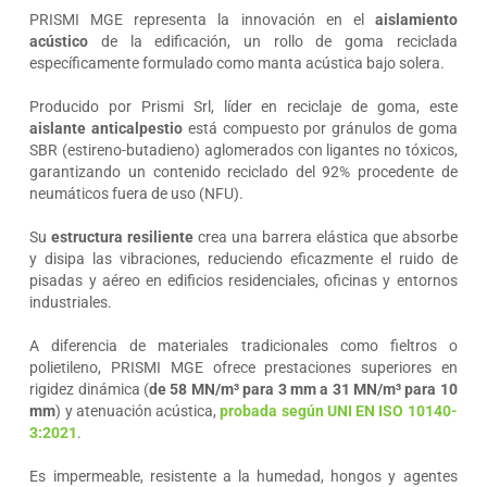
PRISMI MGE representa la innovación en el
aislamiento
acústico
de la edificación, un rollo de goma reciclada
específicamente formulado como manta acústica bajo solera.
Producido por Prismi Srl, líder en reciclaje de goma, este
aislante anticalpestio
está compuesto por gránulos de goma
SBR (estireno-butadieno) aglomerados con ligantes no tóxicos,
garantizando un contenido reciclado del 92% procedente de
neumáticos fuera de uso (NFU).
Su
estructura resiliente
crea una barrera elástica que absorbe
y disipa las vibraciones, reduciendo eficazmente el ruido de
pisadas y aéreo en edificios residenciales, oficinas y entornos
industriales.
A diferencia de materiales tradicionales como fieltros o
polietileno, PRISMI MGE ofrece prestaciones superiores en
rigidez dinámica (
de 58 MN/m³ para 3 mm a 31 MN/m³ para 10
mm
) y atenuación acústica,
probada según UNI EN ISO 10140-
3:2021
.
Es impermeable, resistente a la humedad, hongos y agentes