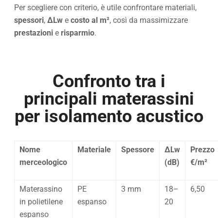
Per scegliere con criterio, è utile confrontare materiali,
spessori
,
ΔLw
e
costo al m²
, così da massimizzare
prestazioni
e
risparmio
.
Confronto tra i
principali materassini
per isolamento acustico
Nome
Materiale
Spessore
ΔLw
Prezzo
merceologico
(dB)
€/m²
Materassino
PE
3 mm
18–
6,50
in polietilene
espanso
20
espanso