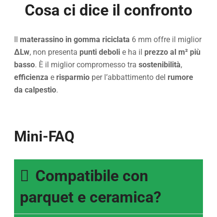
Cosa ci dice il confronto
Il
materassino in gomma riciclata
6 mm offre il miglior
ΔLw
, non presenta
punti deboli
e ha il
prezzo al m² più
basso
. È il miglior compromesso tra
sostenibilità
,
efficienza
e
risparmio
per l’abbattimento del
rumore
da calpestio
.
Mini-FAQ
Compatibile con
parquet e ceramica?