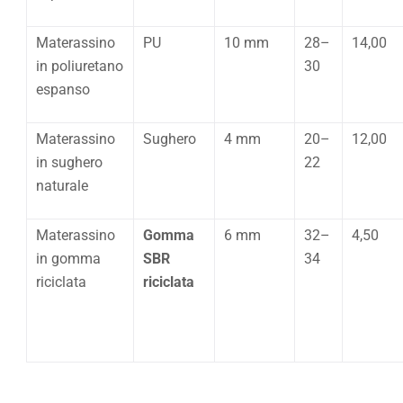
Materassino
PU
10 mm
28–
14,00
in poliuretano
30
espanso
Materassino
Sughero
4 mm
20–
12,00
in sughero
22
naturale
Materassino
Gomma
6 mm
32–
4,50
in gomma
SBR
34
riciclata
riciclata