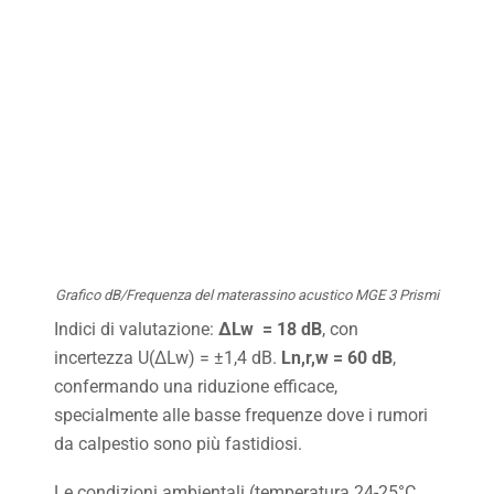
Grafico dB/Frequenza del materassino acustico MGE 3 Prismi
Indici di valutazione:
ΔLw = 18
dB
, con
incertezza U(ΔLw) = ±1,4 dB.
Ln,r,w = 60 dB
,
confermando una riduzione efficace,
specialmente alle basse frequenze dove i rumori
da calpestio sono più fastidiosi.
Le condizioni ambientali (temperatura 24-25°C,