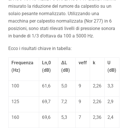
misurato la riduzione del rumore da calpestio su un
solaio pesante normalizzato. Utilizzando una
macchina per calpestio normalizzata (Nor 277) in 6
posizioni, sono stati rilevati livelli di pressione sonora
in bande di 1/3 d’ottava da 100 a 5000 Hz.
Ecco i risultati chiave in tabella:
Frequenza
Ln,0
ΔL
νeff
k
U
(Hz)
(dB)
(dB)
(dB)
100
61,6
5,0
9
2,26
3,3
125
69,7
7,2
9
2,26
2,9
160
69,6
5,3
7
2,36
2,4