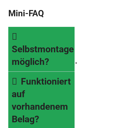
Mini-FAQ
Selbstmontage
möglich?
Funktioniert
auf
vorhandenem
Belag?